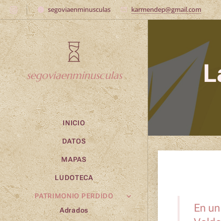
segoviaenminusculas
karmendep@gmail.com
L
segoviaenminusculas
INICIO
DATOS
MAPAS
LUDOTECA
PATRIMONIO PERDIDO
En un
Adrados