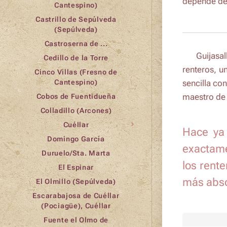
depende de
Cantespino)
Castrillo de Sepúlveda
(Sepúlveda)
Castroserna de ...
ℹ️ Guijasal
Cedillo de la Torre
renteros, u
Cinco Villas (Fresno de
sencilla co
Cantespino)
maestro de 
Cobos de Fuentidueña
Colladillo (Arcones)
Cuéllar
Hace ya 
Domingo García
exactame
Duruelo/Sta. Marta
los rent
El Espinar
más abso
El Olmillo (Sepúlveda)
Escarabajosa de Cuéllar
(Pociagüe), Cuéllar
Fuente el Olmo de