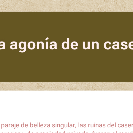
a agonía de un case
 paraje de belleza singular, las ruinas del cas