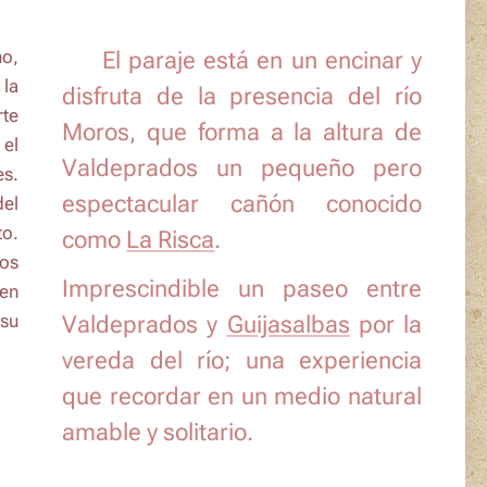
no,
🏞️ El paraje está en un encinar y
 la
disfruta de la presencia del río
rte
Moros
, que forma a la altura de
 el
Valdeprados un pequeño pero
es.
espectacular cañón conocido
el
to.
como
La Risca
.
los
Imprescindible un paseo entre
 en
 su
Valdeprados
y
Guijasalbas
por la
vereda del río; una experiencia
que recordar en un medio natural
amable y solitario.