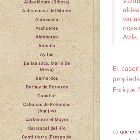
Valde
Aldealázaro (Ribota)
aldea
Aldeanueva del Monte
varia
Aldeasoña
ocasi
Arahuetes
Ávila
Aldehorno
Armuña
Ayllón
Balisa (Sta. María de
El caser
Nieva)
propieda
Bernardos
Bernuy de Porreros
Enrique I
Caballar
Cabañas de Polendos
(Agejas)
Carbonero el Mayor
Carrascal del Río
Lo que en t
Castiltierra (Fresno de