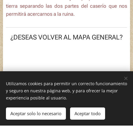
tierra separando las dos partes del caserío que nos
permitirá acercarnos a la ruina.
¿DESEAS VOLVER AL MAPA GENERAL?
Utilizamos cookies para permitir un correcto funcionamiento
y seguro en nuestra página web, y para ofrecer la mejor
Geografías afectivas, 2026
experiencia posible al usuario.
Aceptar solo lo necesario
Aceptar todo
Comenzar
¡Crea tu página web gratis!
Creado con
Webnode
Cookies