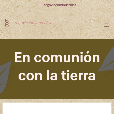
segoviaenminusculas
segoviaenminusculas
En comunión
con la tierra