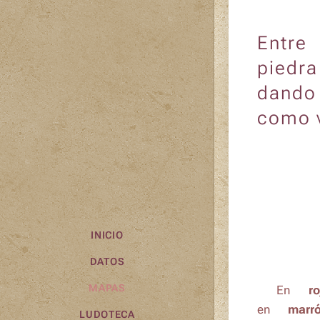
Entre 
piedra
dando 
como v
INICIO
DATOS
MAPAS
🗺️ En 🔴
ro
en 🟤
marr
LUDOTECA