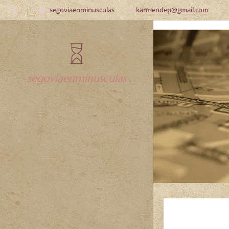
Patrimonio religioso perdido en la provincia de Segovia
segoviaenminusculas
karmendep@gmail.com
segoviaenminusculas