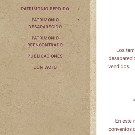
PATRIMONIO PERDIDO
PATRIMONIO
DESAPARECIDO
PATRIMONIO
REENCONTRADO
🗺️ Los te
PUBLICACIONES
desapareci
vendidos.
CONTACTO
🗺️En este 
conventos o