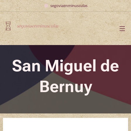
segoviaenminusculas
segoviaenminusculas
San Miguel de
Bernuy