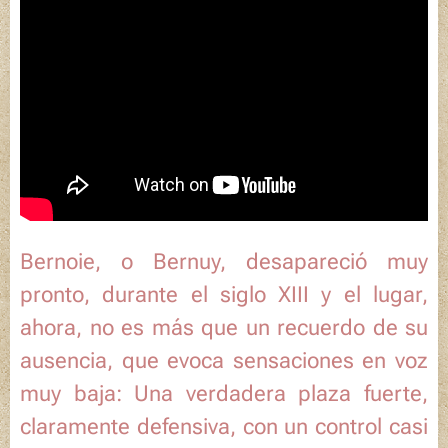
Bernoie, o Bernuy, desapareció muy
pronto, durante el siglo XIII y el lugar,
ahora, no es más que un recuerdo de su
ausencia, que evoca sensaciones en voz
muy baja: Una verdadera plaza fuerte,
claramente defensiva, con un control casi