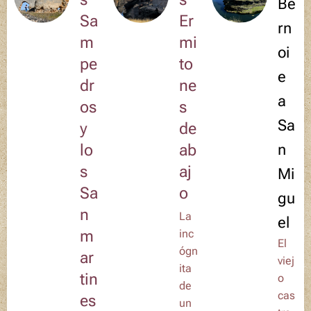
Be
Sa
Er
rn
m
mi
oi
pe
to
e
dr
ne
a
os
s
Sa
y
de
lo
ab
n
s
aj
Mi
Sa
o
gu
n
La
el
m
inc
El
ógn
ar
viej
ita
tin
o
de
cas
es
un