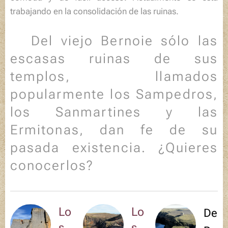
trabajando en la consolidación de las ruinas.
🏞️Del viejo
Bernoie
sólo las
escasas ruinas de sus
templos, llamados
popularmente
los Sampedros
,
los Sanmartines
y
las
Ermitonas,
dan fe de su
pasada existencia.
¿Quieres
conocerlos?
Lo
Lo
De
s
s