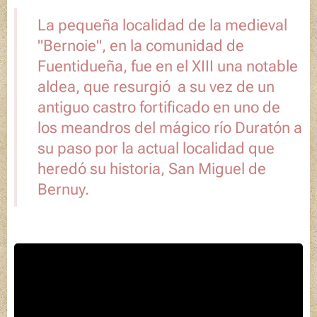
La pequeña localidad de la medieval
"Bernoie", en la comunidad de
Fuentidueña, fue en el XIII una notable
aldea, que resurgió a su vez de un
antiguo castro fortificado en uno de
los meandros del mágico río Duratón a
su paso por la actual localidad que
heredó su historia, San Miguel de
Bernuy.