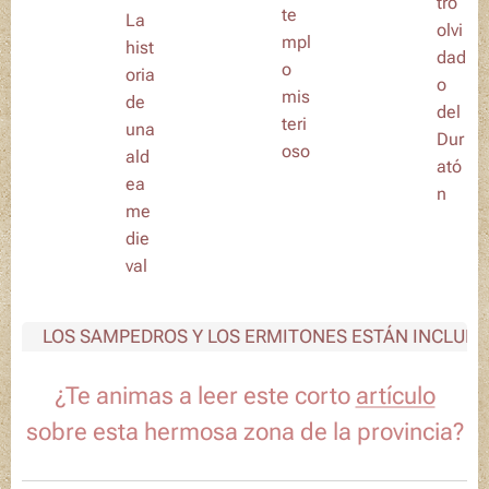
tro
te
La
olvi
mpl
hist
dad
o
oria
o
mis
de
del
teri
una
Dur
oso
ald
ató
ea
n
me
die
val
LOS SAMPEDROS Y LOS ERMITONES ESTÁN INCLUIDOS 
¿Te animas a leer este corto
artículo
sobre esta hermosa zona de la provincia?