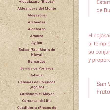
Estam
Aldealázaro (Ribota)
Aldeanueva del Monte
de Bu
Aldeasoña
Arahuetes
Aldehorno
Hinojosa
Armuña
al templ
Ayllón
Balisa (Sta. María de
su conju
Nieva)
y proporc
Bernardos
Bernuy de Porreros
Caballar
Cabañas de Polendos
San V
(Agejas)
Fruto
Carbonero el Mayor
Carrascal del Río
Castiltierra (Fresno de