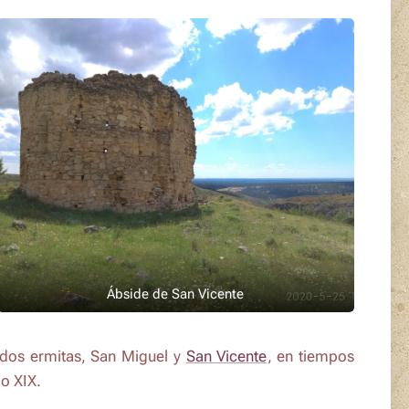
Ábside de San Vicente
 dos ermitas,
San Mig
uel
y
San Vicente
, en tiempos
o XIX.