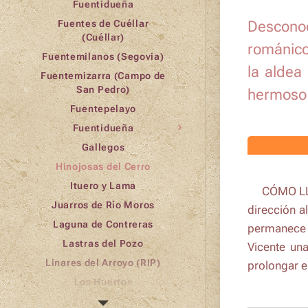
Fuentidueña
Fuentes de Cuéllar
Descono
(Cuéllar)
románico
Fuentemilanos (Segovia)
la aldea
Fuentemizarra (Campo de
San Pedro)
hermoso 
Fuentepelayo
Fuentidueña
Gallegos
Hinojosas del Cerro
Ituero y Lama
🧑‍🦯CÓMO L
Juarros de Río Moros
dirección a
Laguna de Contreras
permanece e
Lastras del Pozo
Vicente
una 
Linares del Arroyo (RIP)
prolongar e
Los Huertos
Lovingos (Cuéllar)