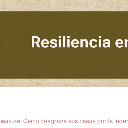
Resiliencia e
osas del Cerro desgrana sus casas por la ladera