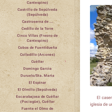
Cantespino)
Castrillo de Sepúlveda
(Sepúlveda)
Castroserna de ...
Cedillo de la Torre
Cinco Villas (Fresno de
Cantespino)
Cobos de Fuentidueña
Colladillo (Arcones)
Cuéllar
Domingo García
Duruelo/Sta. Marta
El Espinar
El Olmillo (Sepúlveda)
Escarabajosa de Cuéllar
ℹ️ El case
(Pociagüe), Cuéllar
iglesia de 
Fuente el Olmo de