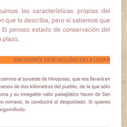
tuimos las características propias del
 que lo describa, pero sí sabemos que
I. El penoso estado de conservación del
 plazo.
SAN VICENTE ESTÁ INCLUÍDO EN LA LISTA ROJA DEL PAT
n camino al suroeste de
Hinojosas,
que nos llevará en
menos de dos kilómetros del pueblo, de la que sólo
na y su innegable valor paisajístico hacen de
San
en romano, te conducirá al despoblado. Si quieres
Burgomillodo.