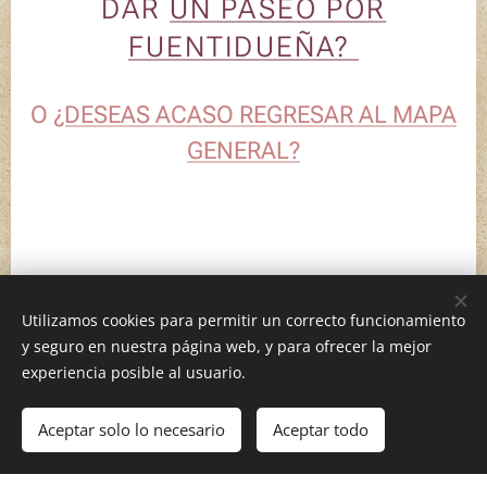
DAR
UN PASEO POR
FUENTIDUEÑA?
O
¿DESEAS ACASO REGRESAR AL MAPA
GENERAL?
Utilizamos cookies para permitir un correcto funcionamiento
y seguro en nuestra página web, y para ofrecer la mejor
Geografías afectivas, 2026
experiencia posible al usuario.
Aceptar solo lo necesario
Aceptar todo
Comenzar
¡Crea tu página web gratis!
Creado con
Webnode
Cookies