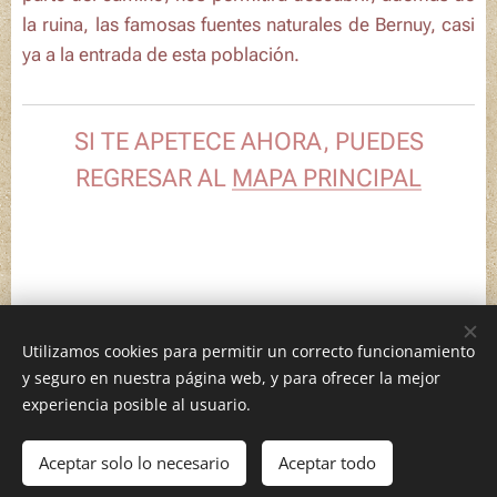
la ruina, las famosas fuentes naturales de Bernuy, casi
ya a la entrada de esta población.
SI TE APETECE AHORA, PUEDES
REGRESAR AL
MAPA PRINCIPAL
Utilizamos cookies para permitir un correcto funcionamiento
y seguro en nuestra página web, y para ofrecer la mejor
Geografías afectivas, 2026
experiencia posible al usuario.
Aceptar solo lo necesario
Aceptar todo
Comenzar
¡Crea tu página web gratis!
Creado con
Webnode
Cookies