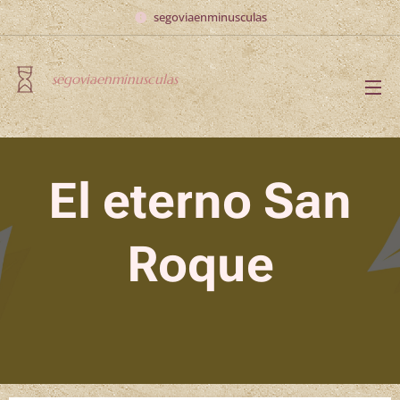
segoviaenminusculas
segoviaenminusculas
El eterno San
Roque