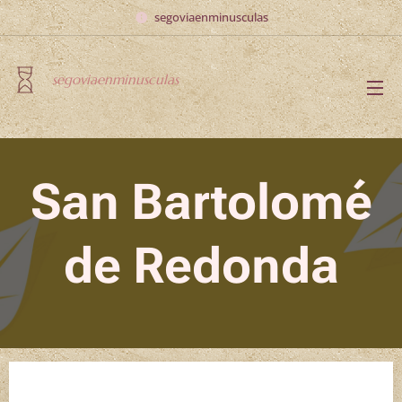
segoviaenminusculas
segoviaenminusculas
San Bartolomé
de Redonda