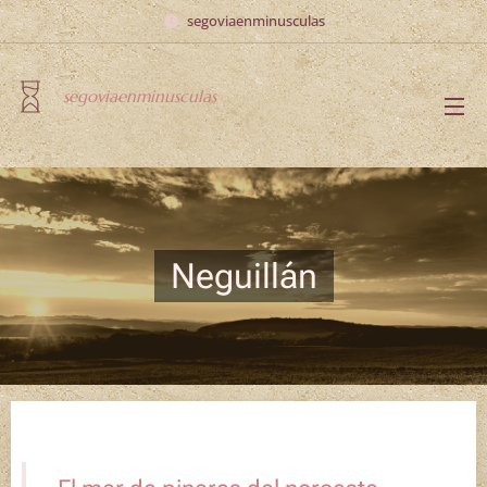
segoviaenminusculas
segoviaenminusculas
Neguillán