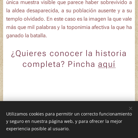
única muestra visible que parece haber sobrevivido a
la aldea desaparecida, a su población ausente y a su
templo olvidado. En este caso es la imagen la que vale
más que mil palabras y la toponimia
afectiva
la que ha
ganado la batalla.
¿Quieres conocer la historia
completa? Pincha
aquí
Utilizamos cookies para permitir un correcto funcionamiento
y seguro en nuestra página web, y para ofrecer la mejor
Geografías afectivas, 2026
experiencia posible al usuario.