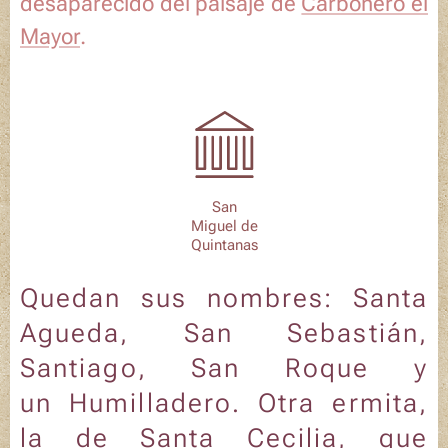
desaparecido del paisaje de
Carbonero el
Mayor
.
San
Miguel de
Quintanas
Quedan sus nombres:
Santa
Agueda
,
San Sebastián
,
Santiago
,
San Roque
y
un
Humilladero
. Otra ermita,
la de
Santa Cecilia
, que