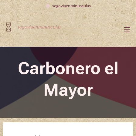
segoviaenminusculas
segoviaenminusculas
Carbonero el
Mayor