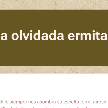
a olvidada ermit
illo siempre nos asombra su esbelta torre, airosa y