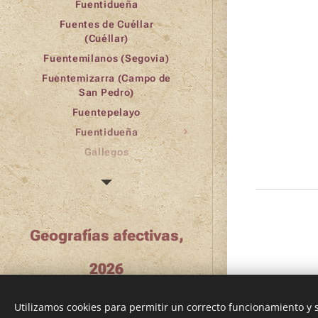
Fuentidueña
Fuentes de Cuéllar
(Cuéllar)
Fuentemilanos (Segovia)
Fuentemizarra (Campo de
San Pedro)
Fuentepelayo
Fuentidueña
Gallegos
Hinojosas del Cerro
Ituero y Lama
Juarros de Río Moros
Laguna de Contreras
Geografías afectivas,
Lastras del Pozo
2026
Linares del Arroyo (RIP)
Los Huertos
Utilizamos cookies para permitir un correcto funcionamiento y
Lovingos (Cuéllar)
Creado con
Webnode