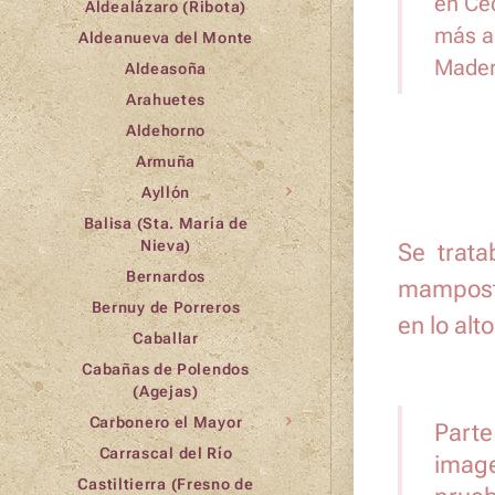
en Ced
Aldealázaro (Ribota)
más an
Aldeanueva del Monte
Maderu
Aldeasoña
Arahuetes
Aldehorno
Armuña
Ayllón
Balisa (Sta. María de
Nieva)
Se trat
Bernardos
mamposte
Bernuy de Porreros
en lo alt
Caballar
Cabañas de Polendos
(Agejas)
Carbonero el Mayor
Parte
Carrascal del Río
image
Castiltierra (Fresno de