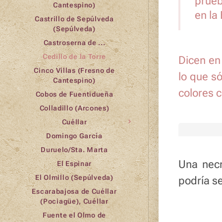
prueb
Cantespino)
en la
Castrillo de Sepúlveda
(Sepúlveda)
Castroserna de ...
Cedillo de la Torre
Dicen en
Cinco Villas (Fresno de
lo que s
Cantespino)
colores 
Cobos de Fuentidueña
Colladillo (Arcones)
Cuéllar
Domingo García
Duruelo/Sta. Marta
Una necr
El Espinar
El Olmillo (Sepúlveda)
podría se
Escarabajosa de Cuéllar
(Pociagüe), Cuéllar
Fuente el Olmo de