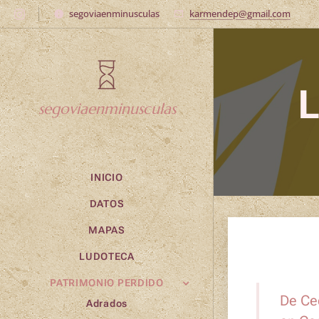
segoviaenminusculas
karmendep@gmail.com
L
segoviaenminusculas
INICIO
DATOS
MAPAS
LUDOTECA
PATRIMONIO PERDIDO
De Ced
Adrados