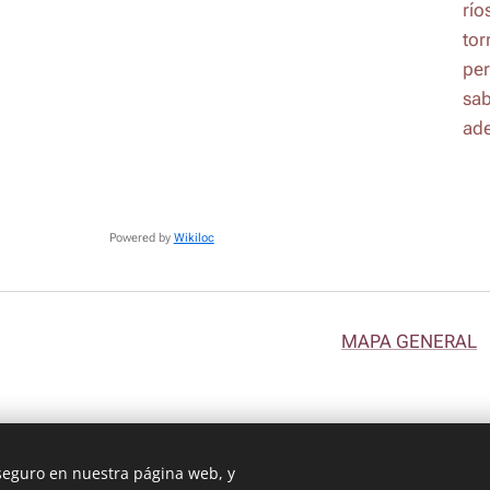
río
tor
per
sab
ade
Powered by
Wikiloc
MAPA GENERAL
 seguro en nuestra página web, y