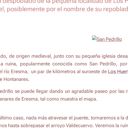
n despoblado de la pequeña localidad de Los 
l, posiblemente por el nombre de su repoblad
do, de origen medieval, junto con su pequeña iglesia des
La ruina, popularmente conocida como
San Pedrillo
, po
el río Eresma, un par de kilómetros al suroeste de
Los Huer
de Hontanares.
edrillo
se puede llegar dando un agradable paseo por las r
anares de Eresma, tal como muestra el mapa.
último caso, nada más atravesar el puente, tomaremos a la 
os hasta sobrepasar el arroyo
Valdecuervo
. Veremos la rui