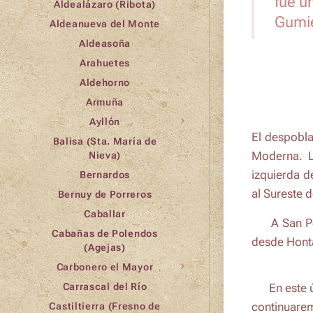
fue u
Aldealázaro (Ribota)
Gumie
Aldeanueva del Monte
Aldeasoña
Arahuetes
Aldehorno
Armuña
Ayllón
El despobla
Balisa (Sta. María de
Moderna. 
Nieva)
izquierda d
Bernardos
al Sureste 
Bernuy de Porreros
Caballar
🧑‍🦯 A
San P
Cabañas de Polendos
desde Hont
(Agejas)
Carbonero el Mayor
🔎 En este 
Carrascal del Río
continuarem
Castiltierra (Fresno de