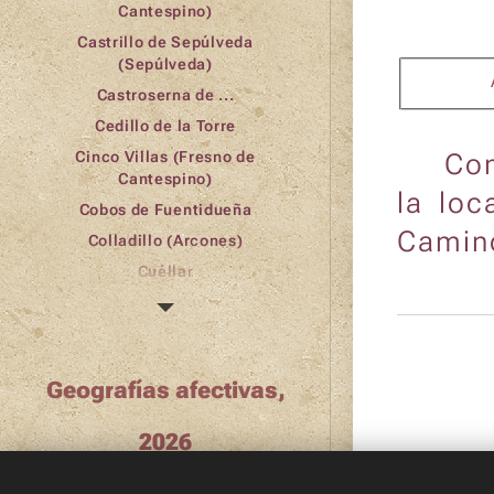
Cantespino)
Castrillo de Sepúlveda
(Sepúlveda)
Castroserna de ...
Cedillo de la Torre
ℹ️
Com
Cinco Villas (Fresno de
Cantespino)
la loc
Cobos de Fuentidueña
Camino
Colladillo (Arcones)
Cuéllar
Domingo García
Duruelo/Sta. Marta
El Espinar
Geografías afectivas,
El Olmillo (Sepúlveda)
Escarabajosa de Cuéllar
2026
(Pociagüe), Cuéllar
Fuente el Olmo de