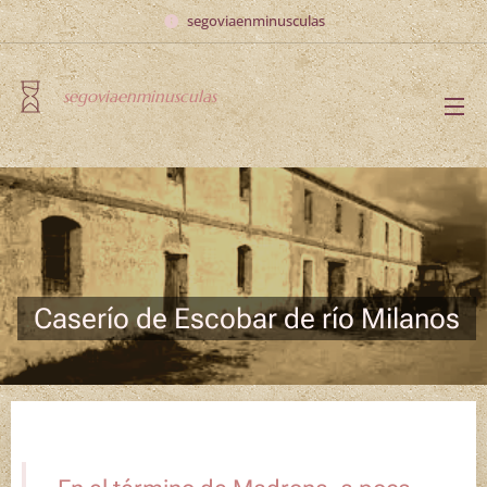
segoviaenminusculas
segoviaenminusculas
Caserío de Escobar de río Milanos