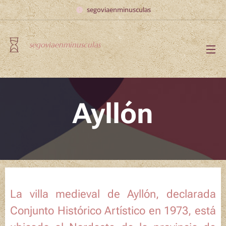
segoviaenminusculas
segoviaenminusculas
Ayllón
La villa medieval de Ayllón, declarada
Conjunto Histórico Artístico en 1973, está